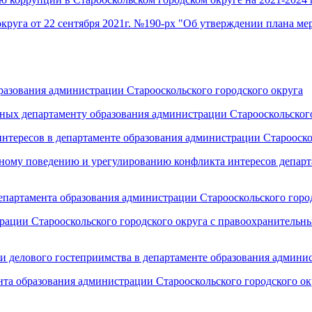
круга от 22 сентября 2021г. №190-рх "Об утверждении плана м
разования администрации Старооскольского городского округа
ых департаменту образования администрации Старооскольского
тересов в департаменте образования администрации Старооско
ому поведению и урегулированию конфликта интересов департ
партамента образования администрации Старооскольского горо
рации Старооскольского городского округа с правоохранитель
 делового гостеприимства в департаменте образования админис
нта образования администрации Старооскольского городского ок