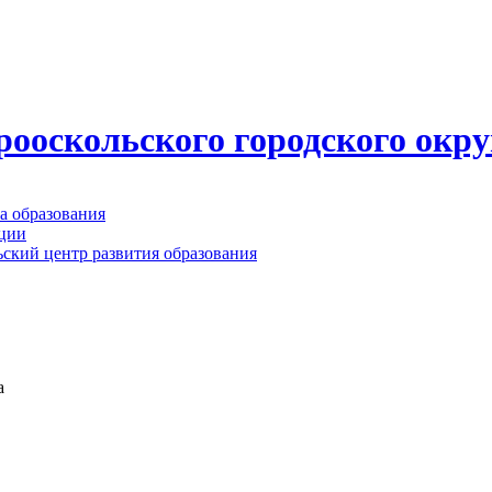
ооскольского городского окру
а образования
ации
ьский центр развития образования