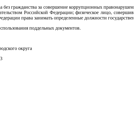
ца без гражданства за совершение коррупционных правонарушен
дательством Российской Федерации; физическое лицо, соверш
 Федерации права занимать определенные должности государств
использования поддельных документов.
родского округа
43