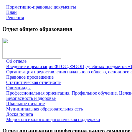
Нормативно-правовые документы
План
Решения
Отдел общего образования
Об отделе
Введение и реализация ФГОС, ФООП, учебных предметов «Тр
Организация предоставления начального общего, основного 
Правовое просвещение
Статистическая отчетность
Олимпиады
Профессиональная ориентация. Профильное обучение. Целев
Безопасность и здоровье
Школьное питание
Муниципальная образовательная сеть
Доска почета
Медико-психолого-педагогическая поддержка
Отдел организации профессионального самоопре