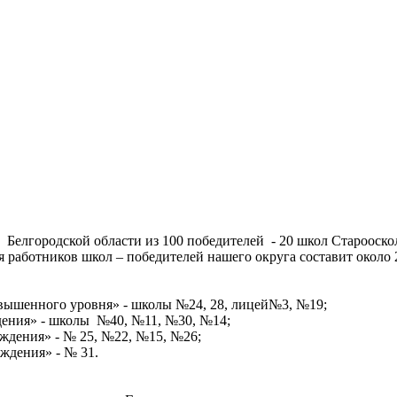
елгородской области из 100 победителей - 20 школ Старооскол
я работников школ – победителей нашего округа составит около
вышенного уровня» - школы №24, 28, лицей№3, №19;
дения» - школы №40, №11, №30, №14;
ждения» - № 25, №22, №15, №26;
ждения» - № 31.