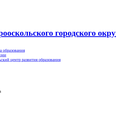
ооскольского городского окру
а образования
ации
ьский центр развития образования