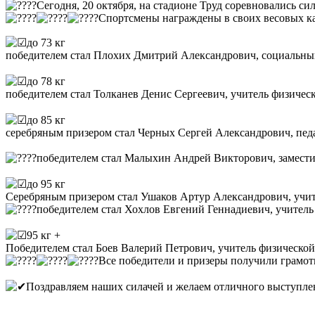
Сегодня, 20 октября, на стадионе Труд соревновались си
Спортсмены награждены в своих весовых ка
до 73 кг​
победителем стал Плохих Дмитрий Александрович, социаль
до 78 кг
победителем стал Толканев Денис Сергеевич, учитель физи
до 85 кг​
серебряным призером стал Черных Сергей Александрович, п
победителем стал Малыхин Андрей Викторович, замес
до 95 кг
Серебряным призером стал Ушаков Артур Александрович, уч
победителем стал Хохлов Евгений Геннадиевич, учител
95 кг +
Победителем стал Боев Валерий Петрович, учитель физическ
Все победители и призеры получили грамот
Поздравляем наших силачей и желаем отличного выступле