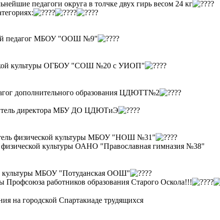
льнейшие педагоги округа в толчке двух гирь весом 24 кг
тегориях:
ный педагог МБОУ "ООШ №9"
ческой культуры ОГБОУ "СОШ №20 с УИОП"
едагог дополнительного образования ЦДЮТТ№2
титель директора МБУ ДО ЦДЮТиЭ
итель физической культуры МБОУ "НОШ №31"
ь физической культуры ОАНО "Православная гимназия №38"
ой культуры МБОУ "Потуданская ООШ"
ы Профсоюза работников образования Старого Оскола!!!
ния на городской Спартакиаде трудящихся