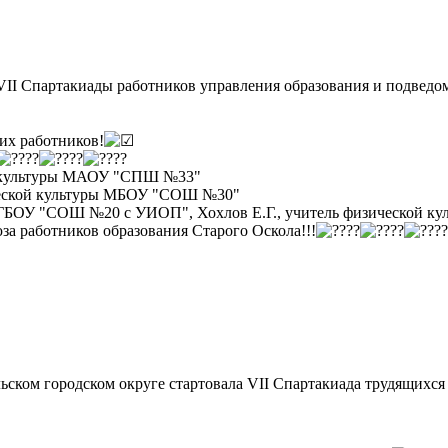
 VII Спартакиады работников управления образования и подвед
их работников!
ой культуры МАОУ "СПШ №33"
зической культуры МБОУ "СОШ №30"
ы ОГБОУ "СОШ №20 с УИОП", Хохлов Е.Г., учитель физической 
а работников образования Старого Оскола!!!
льском городском округе стартовала VII Спартакиада трудящихс