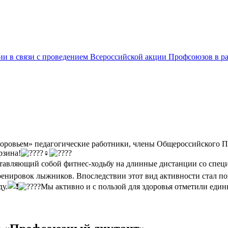
 связи с проведением Всероссийской акции Профсоюзов в рамк
здоровьем» педагогические работники, члены Общероссийского П
рзина!
ставляющий собой фитнес-ходьбу на длинные дистанции со спе
тренировок лыжников. Впоследствии этот вид активности стал п
ду.
Мы активно и с пользой для здоровья отметили един