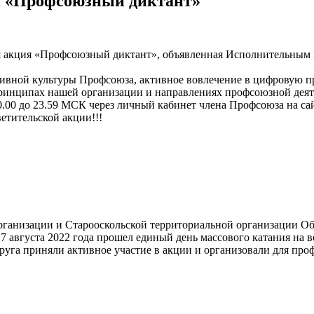
я «Профсоюзный диктант»
кая акция «Профсоюзный диктант», объявленная Исполнительны
тивной культуры Профсоюза, активное вовлечение в цифровую 
принципах нашей организации и направлениях профсоюзной деят
 00.00 до 23.59 МСК через личный кабинет члена Профсоюза на 
етительской акции!!!
рганизации и Старооскольской территориальной организации Об
7 августа 2022 года прошел единый день массового катания на 
руга приняли активное участие в акции и организовали для про