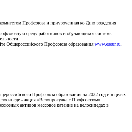
м комитетом Профсоюза и приуроченная ко Дню рождения
профсоюзную среду работников и обучающихся системы
ельности.
сайте Общероссийского Профсоюза образования
www.eseur.ru
.
щероссийского Профсоюза образования на 2022 год и в целях
велосипеде - акция «Велопрогулка с Профсоюзом».
фсоюзных активов массовое катание на велосипедах в