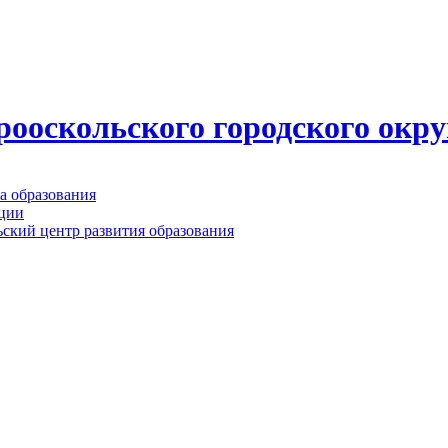
ооскольского городского окру
а образования
ации
ьский центр развития образования