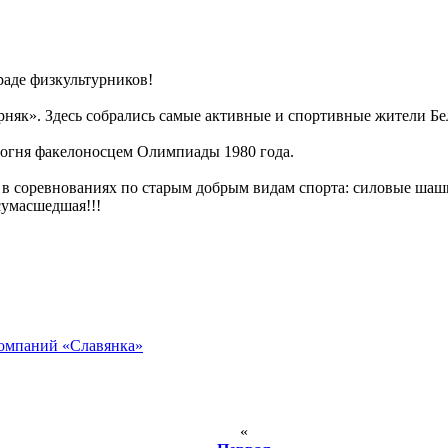
раде физкультурников!
рняк». Здесь собрались самые активные и спортивные жители Б
огня факелоносцем Олимпиады 1980 года.
в соревнованиях по старым добрым видам спорта: силовые шашк
сумасшедшая!!!
компаний «Славянка»
«