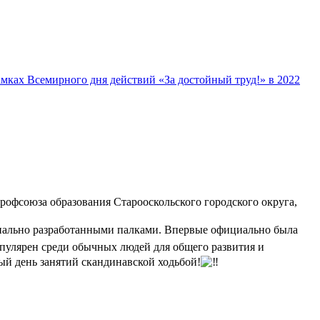
ах Всемирного дня действий «За достойный труд!» в 2022
рофсоюза образования Старооскольского городского округа,
циально разработанными палками. Впервые официально была
опулярен среди обычных людей для общего развития и
ый день занятий скандинавской ходьбой!