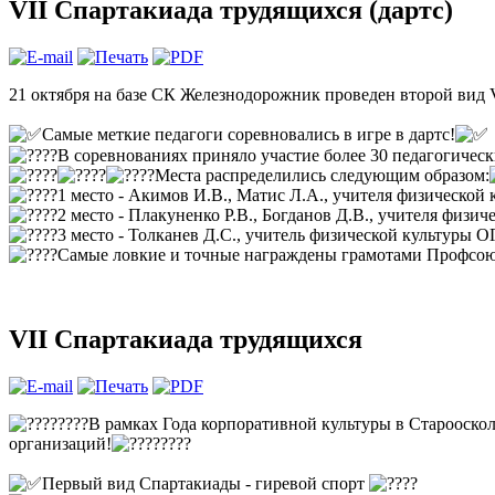
VII Спартакиада трудящихся (дартс)
21 октября на базе СК Железнодорожник проведен второй вид
Самые меткие педагоги соревновались в игре в дартс!
В соревнованиях приняло участие более 30 педагогическ
Места распределились следующим образом:
1 место - Акимов И.В., Матис Л.А., учителя физическ
2 место - Плакуненко Р.В., Богданов Д.В., учителя фи
3 место - Толканев Д.С., учитель физической культур
Самые ловкие и точные награждены грамотами Профсоюз
VII Спартакиада трудящихся
В рамках Года корпоративной культуры в Старооско
организаций!
Первый вид Спартакиады - гиревой спорт​