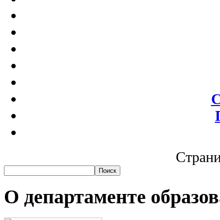
С
Страни
О департаменте образо